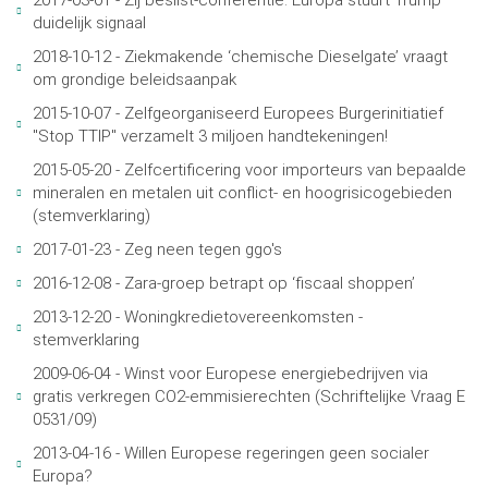
2017-03-01 - Zij beslist-conferentie: Europa stuurt Trump
duidelijk signaal
2018-10-12 - Ziekmakende ‘chemische Dieselgate’ vraagt
om grondige beleidsaanpak
2015-10-07 - Zelfgeorganiseerd Europees Burgerinitiatief
"Stop TTIP" verzamelt 3 miljoen handtekeningen!
2015-05-20 - Zelfcertificering voor importeurs van bepaalde
mineralen en metalen uit conflict- en hoogrisicogebieden
(stemverklaring)
2017-01-23 - Zeg neen tegen ggo's
2016-12-08 - Zara-groep betrapt op ‘fiscaal shoppen’
2013-12-20 - Woningkredietovereenkomsten -
stemverklaring
2009-06-04 - Winst voor Europese energiebedrijven via
gratis verkregen CO2-emmisierechten (Schriftelijke Vraag E
0531/09)
2013-04-16 - Willen Europese regeringen geen socialer
Europa?