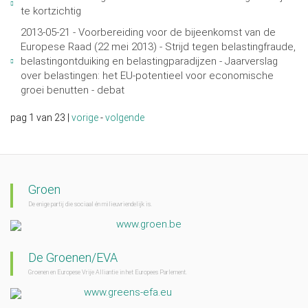
te kortzichtig
2013-05-21 - Voorbereiding voor de bijeenkomst van de
Europese Raad (22 mei 2013) - Strijd tegen belastingfraude,
belastingontduiking en belastingparadijzen - Jaarverslag
over belastingen: het EU-potentieel voor economische
groei benutten - debat
pag 1 van 23 |
vorige
-
volgende
Groen
De enige partij die sociaal én milieuvriendelijk is.
www.groen.be
De Groenen/EVA
Groenen en Europese Vrije Alliantie in het Europees Parlement.
www.greens-efa.eu