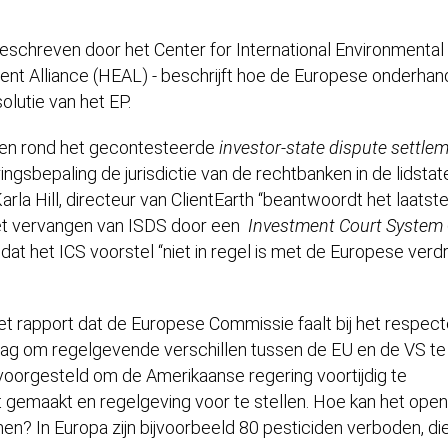
eschreven door het Center for International Environmenta
ment Alliance (HEAL) - beschrijft hoe de Europese onderhan
lutie van het EP.
en rond het gecontesteerde
investor-state dispute settle
ingsbepaling de jurisdictie van de rechtbanken in de lidstat
rla Hill, directeur van ClientEarth “beantwoordt het laatst
et vervangen van ISDS door een
Investment Court System
 dat het ICS voorstel “niet in regel is met de Europese verd
het rapport dat de Europese Commissie faalt bij het respec
aag om regelgevende verschillen tussen de EU en de VS te
oorgesteld om de Amerikaanse regering voortijdig te
gemaakt en regelgeving voor te stellen. Hoe kan het ope
? In Europa zijn bijvoorbeeld 80 pesticiden verboden, di