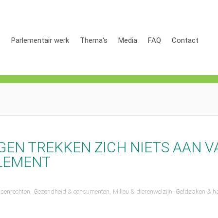
s
Parlementair werk
Thema's
Media
FAQ
Contact
EN TREKKEN ZICH NIETS AAN V
RLEMENT
senrechten
Gezondheid & consumenten
Milieu & dierenwelzijn
Geldzaken & h