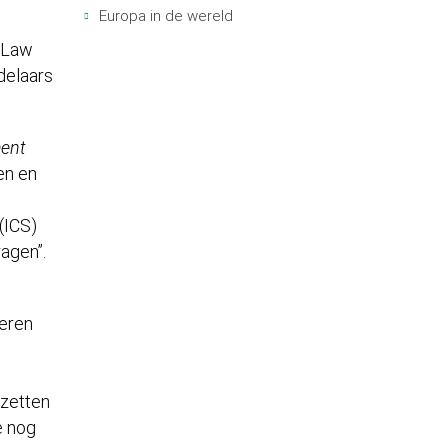
Europa in de wereld
l Law
delaars
ment
en en
e
(ICS)
ragen”.
teren
nzetten
e nog