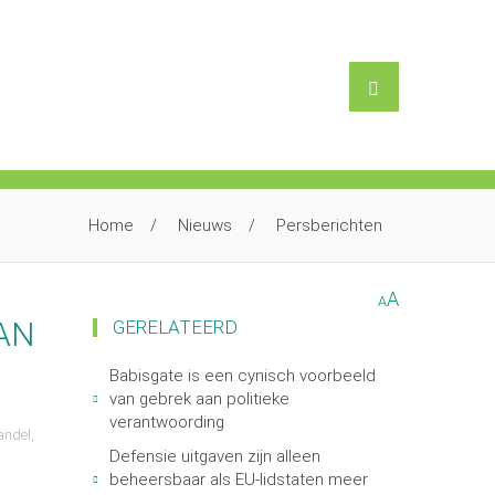
Home
Nieuws
Persberichten
A
A
AN
GERELATEERD
Babisgate is een cynisch voorbeeld
van gebrek aan politieke
verantwoording
andel
Defensie uitgaven zijn alleen
beheersbaar als EU-lidstaten meer