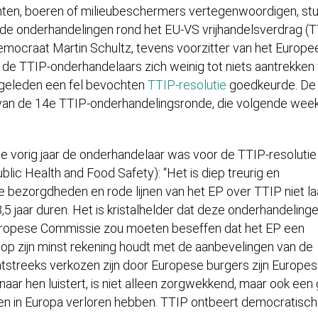
ten, boeren of milieubeschermers vertegenwoordigen, st
de onderhandelingen rond het EU-VS vrijhandelsverdrag (T
democraat Martin Schultz, tevens voorzitter van het Europe
t de TTIP-onderhandelaars zich weinig tot niets aantrekken
r geleden een fel bevochten
TTIP-resolutie
goedkeurde. De
 van de 14e TTIP-onderhandelingsronde, die volgende week
e vorig jaar de onderhandelaar was voor de TTIP-resolutie
ic Health and Food Safety): “Het is diep treurig en
bezorgdheden en rode lijnen van het EP over TTIP niet la
5 jaar duren. Het is kristalhelder dat deze onderhandeling
 Europese Commissie zou moeten beseffen dat het EP een
 op zijn minst rekening houdt met de aanbevelingen van de
tstreeks verkozen zijn door Europese burgers zijn Europe
naar hen luistert, is niet alleen zorgwekkend, maar ook ee
wen in Europa verloren hebben. TTIP ontbeert democratisc