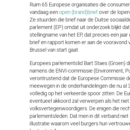
Ruim 65 Europese organisaties die consumen
vandaag een
open (brand)brief
over de lopen
Ze stuurden die brief naar de Duitse sociaal
parlement (EP) omdat uit onderzoek blijkt da
stellingname van het EP, dat precies een jaa
brief en rapport komen er aan de vooravond
Brussel van start gaat.
Europees parlementslid Bart Staes (Groen) di
namens de ENVI-commissie (Environment, Publ
verontrustend dat de Europese Commissie de 
meewegen in de onderhandelingen die nu al 3,
volledig op het verkeerde spoor zitten. De
eventueel akkoord zal verwerpen als het niet
volksvertegenwoordigers. De enigen die rech
parlementsleden. Dat men in dit verband niet 
illustratie waarom veel burgers hun vertrou