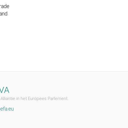
Trade
 and
EVA
Alliantie in het Europees Parlement.
efa.eu