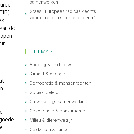
samenwerken
uurden
Staes: “Europees radicaal-rechts
TIP).
voortdurend in slechte papieren”
es
 van de
 open
 in
THEMA'S
Voeding & landbouw
Klimaat & energie
at
Democratie & mensenrechten
en
Sociaal beleid
Ontwikkelings samenwerking
Gezondheid & consumenten
se
n goede
Milieu & dierenwelzijn
he
Geldzaken & handel