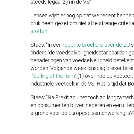
steeds legaal zijn in de VS.”
Jensen wijst er nog op dat we recent hebbe
druk heeft gezet om niet al te strenge criter
stoffen.
Staes: “In een
recente brochure over de EU
s
andere “de voedselveiligheidsstandaarden ge
benaderingen van voedselveiligheid betekent
worden. Volgende week dinsdag presenteren 
“
Selling of the farm
” (1) over hoe de veeteel
industriële veeteelt in de VS. Het is tijd da
Staes: “Na Brexit zou het toch zo langzamer
en consumenten blijven negeren en een uiterst
afgrond voor de Europese samenwerking 