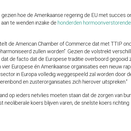
n gezien hoe de Amerikaanse regering de EU met succes o
ia aan te wenden inzake de
honderden hormoonverstorende
telt de American Chamber of Commerce dat met TTIP on
harmoniseerd zullen worden”. Gezien de volstrekt verschil
 dat de facto dat de Europese traditie overboord gegooid 
vier Europese én Amerikaanse organisaties een nieuw rap
t sector in Europa volledig weggespeeld zal worden door d
t Boerenbond en zusterorganisaties zich hierover uitspreken.
hand op ieders netvlies moeten staan dat de zorgen van bu
 neoliberale koers blijven varen, de snelste koers richting
is?”