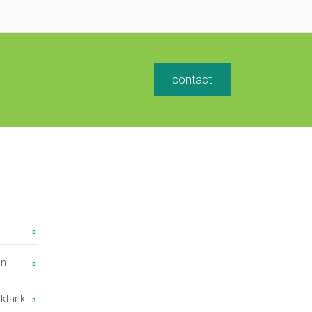
contact
on
nktank