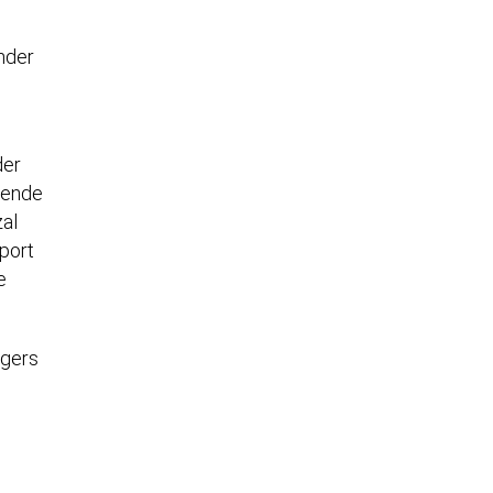
nder
der
lende
zal
port
e
”
rgers